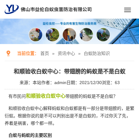
Toggl
navig
当前位置：
首页
»
资讯中心
»
白蚁防治知识
和顺验收白蚁中心：带翅膀的蚂蚁是不是白蚁
来源：本站
作者：admin
日期：2021/12/30
浏览：
63
和顺验收白蚁中心
有市民问
带翅膀的蚂蚁是不是白蚁？
和顺验收白蚁中心解释蚂蚁和白蚁都是有一部分是带翅膀的，是繁
衍蚁。根据你说的是不可以判别出是不是白蚁的，不过你灭了先，
养着是祸害，哪个都一样。
白蚁与蚂蚁的主要区别