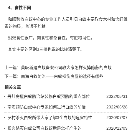
4、食性不同
和顺验收白蚁中心的专业工作人员引见白蚁主要取食木材和含
纤维
素
的物质，普通不贮粮。
蚂蚁食性很广，肉食性和杂食性，有贮粮习性。
其实主要的区别3三楼也说的比较清楚了。
上一篇：
黄岐新建白蚁备案公司教大家怎样灭掉隐蔽的白蚁
下一篇：
南海白蚁防治——白蚁损伤房屋的途径有哪些
相关文章
丹灶房屋白蚁防治站装修白蚁预防的重点部位
2022/05/31
南海预防白蚁中心专家如何进行白蚁的防治
2022/06/28
罗村杀灭白蚁所带大家了解3个白蚁的危害特性
2020/07/07
松岗杀灭白蚁公司白蚁蚁后是怎样产生的
2020/12/09