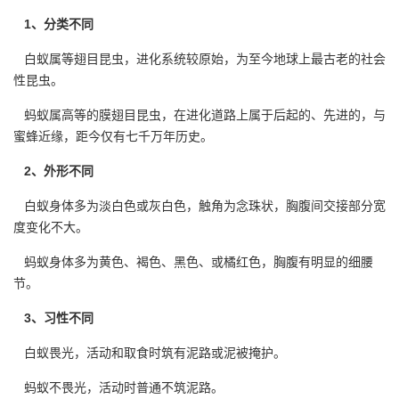
1、分类不同
白蚁属等翅目昆虫，进化系统较原始，为至今地球上最古老的社会
性
昆虫
。
蚂蚁属高等的膜翅目昆虫，在进化道路上属于后起的、先进的，与
蜜蜂近缘，距今仅有七千万年历史。
2、外形不同
白蚁
身体多为淡白色或灰白色，触角为念珠状，胸腹间交接部分宽
度变化不大。
蚂蚁身体多为黄色、褐色、黑色、或橘红色，胸腹有明显的细腰
节。
3、习性不同
白蚁畏光，活动和取食时筑有泥路或泥被掩护。
蚂蚁不畏光，活动时普通
不筑泥路
。