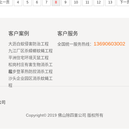
上一页
4
5
6
7
8
9
10
11
12
13
下一
客户案例
客户服务
13690603002
大沥白蚁侵害防治工程
全国统一服务热线：
九江厂区杀蟑螂蚊蝇工程
平洲住宅环境灭鼠工程
松岗村庄有害生物消杀工
程
盐步登革热防控消杀工程
沙头企业园区消杀蚊蝇工
程
公司
Copyright© 2019 佛山除四害公司 版权所有