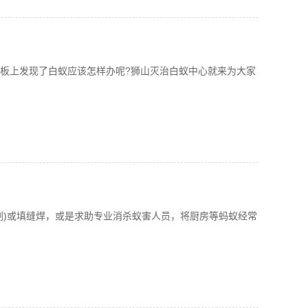
板上发现了白蚁应该怎样办呢?狮山灭治白蚁中心就来为大家
剂)或填缝焊，或是求助专业消杀蚁害人员，将厨房等蚂蚁经常