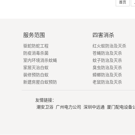
首页
服务范围
四害消杀
驱蛇防蛇工程
红火蚁防治及灭杀
防疫消毒杀菌
苍蝇防治及灭杀
室内环境消杀蚊蝇
蚊子防治及灭杀
家居灭治白蚁
臭虫防治及灭杀
装修预防白蚁
蟑螂防治及灭杀
新建房屋白蚁预防
老鼠防治及灭杀
友情链接：
潮安卫浴
广州电力公司
深圳中远通
厦门配电设备