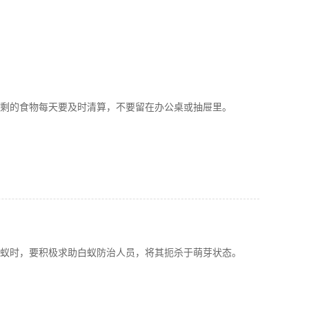
剩的食物每天要及时清算，不要留在办公桌或抽屉里。
蚁时，要积极求助白蚁防治人员，将其扼杀于萌芽状态。